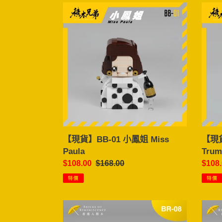
【現
【現
貨】
貨】
BB-
BB-
01
02
小
侵
鳳
侵
姐
Presi
Miss
Trum
Paula
【現貨】BB-01 小鳳姐 Miss
【現貨
Paula
Trum
售
$108.00
定
$168.00
售
$108
價
價
價
特價
特價
【現
【現
貨】
貨】