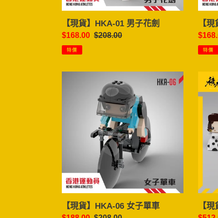
【現貨】HKA-01 男子花劍
【現貨
售
$168.00
定
$208.00
售
$168
價
價
價
特價
特價
【現
【現
貨】
貨】
HKA-
積
06
木
女
兄
子
弟
單
全
車
套
4
款
【現貨】HKA-06 女子單車
【現
售
$188.00
定
$208.00
售
$512