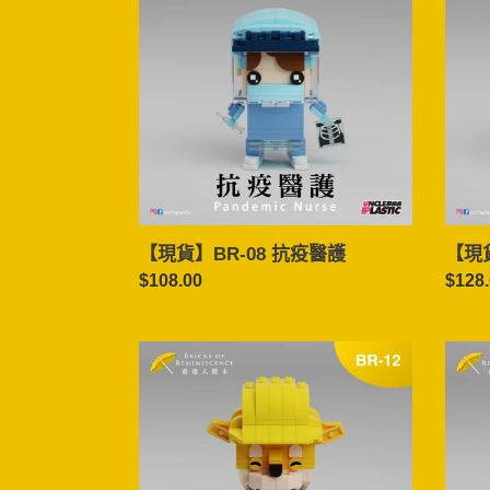
BR-
BR-
08
09
抗
消
疫
防
醫
員
護
【現貨】BR-08 抗疫醫護
【現貨
定
$108.00
定
$128
價
價
【現
【現
貨】
貨】
BR-
BR-
12
13
狗
青
仔
蛙