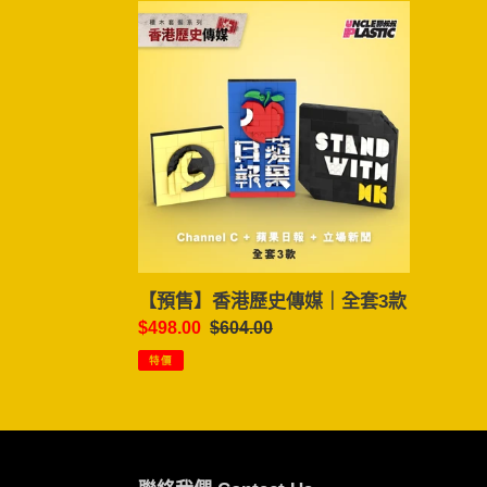
【預
售】
香
港
歷
史
傳
媒
｜
全
套
3
【預售】香港歷史傳媒｜全套3款
款
售
$498.00
定
$604.00
價
價
特價