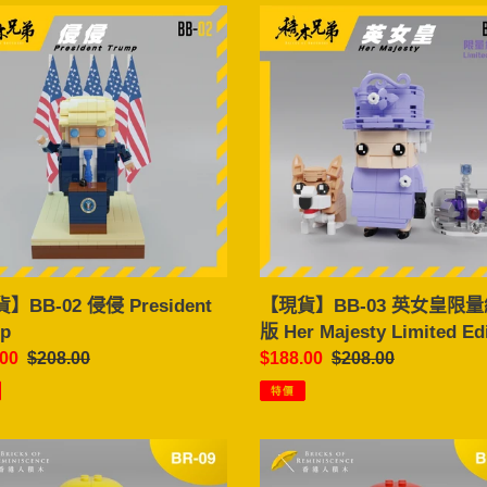
【現
貨】
BB-
03
英
女
dent
皇
p
限
量
紀
念
版
【現貨】BB-03 英女皇限
】BB-02 侵侵 President
Her
版 Her Majesty Limited Ed
p
Majesty
售
$188.00
定
$208.00
.00
定
$208.00
Limited
價
價
價
特價
Edition
【現
貨】