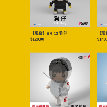
仔
【現貨】BR-12 狗仔
【現貨
定
$128.00
定
$148
價
價
【現
【現
貨】
貨】
HKA-
HKA-
01
02
男
女
子
子
花
自
劍
由
泳