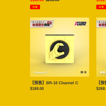
價
價
價
特價
特價
【預
【預
售】
售】
BR-
BR-
16
17
Channel
蘋
C
果
日
報
【預售】BR-16 Channel C
【預售
定
$168.00
定
$268
價
價