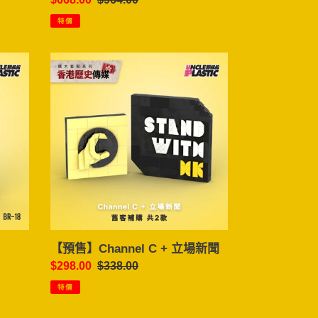
價
價
特價
【預
售】
Channel
C
+
立
場
新
聞
【預售】Channel C + 立場新聞
售
$298.00
定
$338.00
價
價
特價