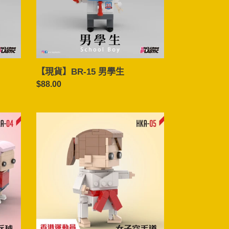
生
【現貨】BR-15 男學生
定
$88.00
價
【現
貨】
HKA-
05
女
子
空
手
道