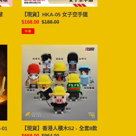
球
【現貨】HKA-05 女子空手道
售
$168.00
定
$188.00
價
價
特價
【現
貨】
香
港
人
積
木
S2
-
全
套
8
01
【現貨】香港人積木S2 - 全套8款
款
售
$668.00
定
$964.00