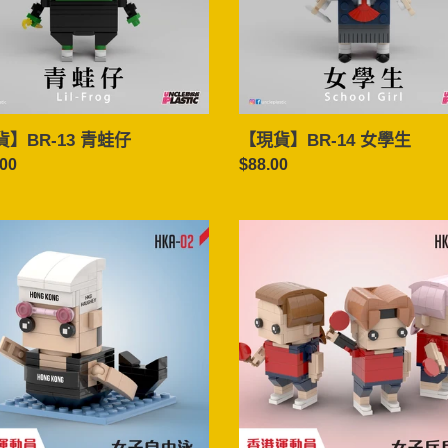
生
】BR-13 青蛙仔
【現貨】BR-14 女學生
.00
定
$88.00
價
【現
貨】
HKA-
04
女
子
乒
乓
球