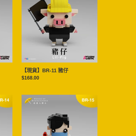
BR-
11
豬
仔
【現貨】BR-11 豬仔
定
$168.00
價
【現
貨】
BR-
15
男
學