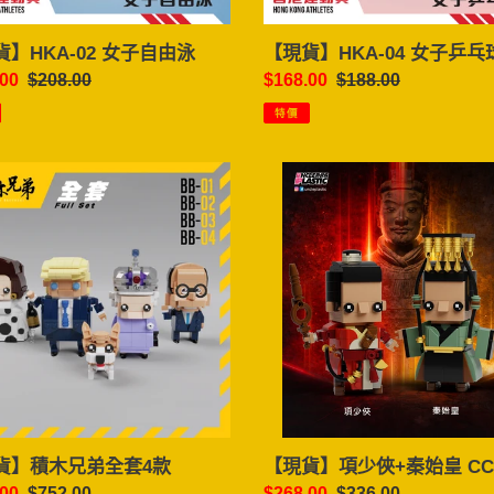
】HKA-02 女子自由泳
【現貨】HKA-04 女子乒乓
.00
定
$208.00
售
$168.00
定
$188.00
價
價
價
特價
【現
貨】
項
少
俠
+秦
始
皇
CC-
01
【現貨】項少俠+秦始皇 CC-
貨】積木兄弟全套4款
售
$268.00
定
$336.00
.00
定
$752.00