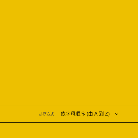
跳
到
內
容
排序方式