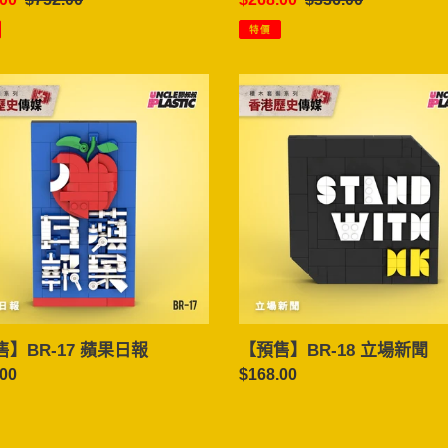
價
價
價
特價
【預
售】
BR-
18
立
場
新
聞
】BR-17 蘋果日報
【預售】BR-18 立場新聞
.00
定
$168.00
價