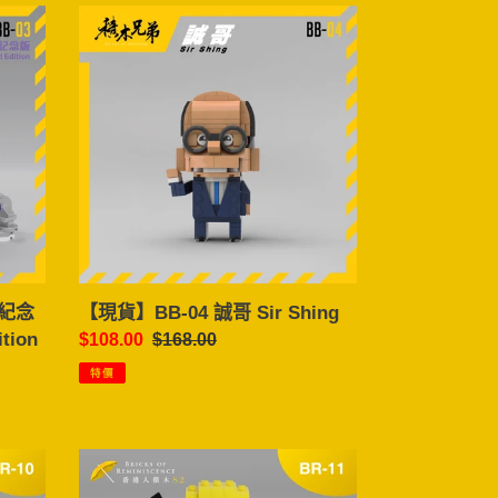
【現
貨】
BB-
04
誠
哥
Sir
Shing
量紀念
【現貨】BB-04 誠哥 Sir Shing
ition
售
$108.00
定
$168.00
價
價
特價
【現
貨】