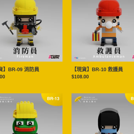
BR-
10
救
護
員
】BR-09 消防員
【現貨】BR-10 救護員
.00
定
$108.00
價
【現
貨】
BR-
14
女
學