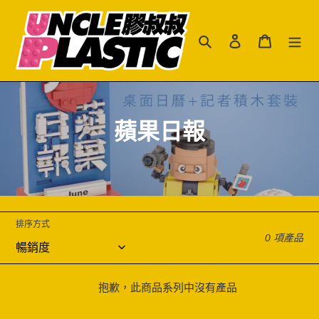
跳
到
搜尋
登入
購物車
內
容
商
蘋果日報
品
系
列
排序方式
:
0 項產品
抱歉，此商品系列中沒有產品