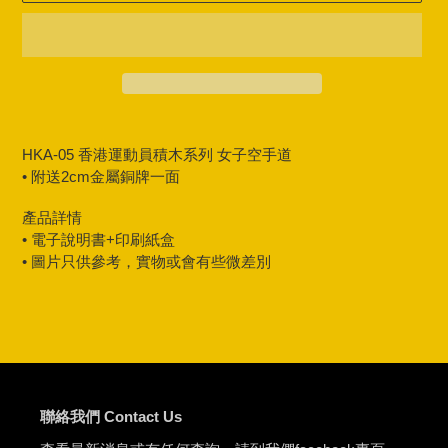
Adding
product
HKA-05 香港運動員積木系列 女子空手道
to
•
附送2cm
金屬
銅牌一面
your
cart
產品詳情
• 電子說明書+印刷紙盒
• 圖片只供參考，實物或會有些微差別
聯絡我們 Contact Us