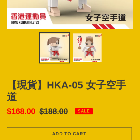
【現貨】HKA-05 女子空手
道
Sale
$168.00
Regular
$188.00
SALE
price
price
ADD TO CART