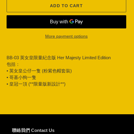
ADD TO CART
More payment options
Adding
product
BB-03 英女皇限量紀念版 Her Majesty Limited Edition
to
包括：
your
• 英女皇公仔一隻 (粉紫色帽套裝)
cart
• 哥基小狗一隻
• 皇冠一頂 (**限量版新設計**)
聯絡我們 Contact Us