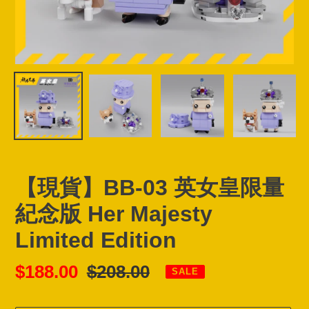
【現貨】BB-03 英女皇限量
紀念版 Her Majesty
Limited Edition
Sale
$188.00
Regular
$208.00
SALE
price
price