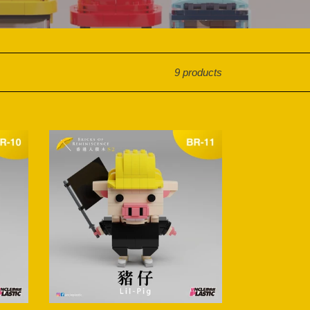
9 products
【現
貨】
BR-
11
豬
仔