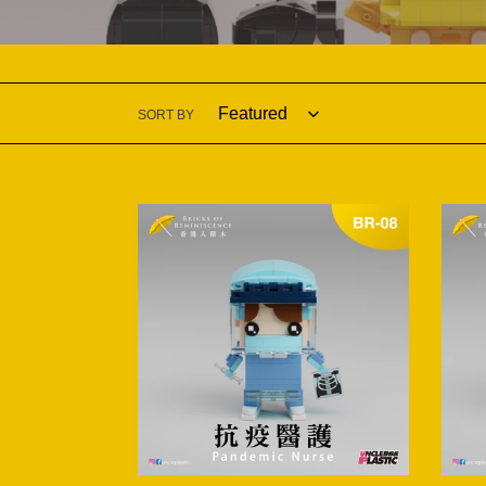
SORT BY
【現
【現
貨】
貨】
BR-
BR-
08
09
抗
消
疫
防
醫
員
護