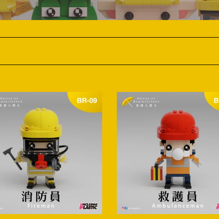
l
e
c
t
i
o
【現
n
貨】
BR-
:
10
救
護
員