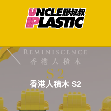
C
香港人積木 S2
o
l