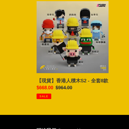
【現
貨】
香
港
人
積
木
S2
-
全
套
8
【現貨】香港人積木S2 - 全套8款
款
Sale
$668.00
Regular
$964.00
price
price
SALE